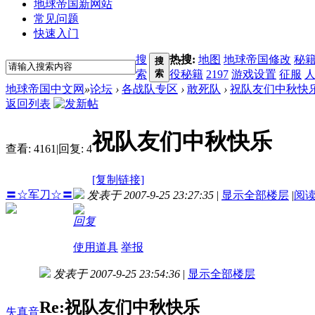
地球帝国新网站
常见问题
快速入门
搜
热搜:
地图
地球帝国修改
秘
搜
索
索
役秘籍
2197
游戏设置
征服
地球帝国中文网
»
论坛
›
各战队专区
›
敢死队
›
祝队友们中秋快
返回列表
祝队友们中秋快乐
查看:
4161
|
回复:
4
[复制链接]
〓☆军刀☆〓
发表于 2007-9-25 23:27:35
|
显示全部楼层
|
阅
回复
使用道具
举报
发表于 2007-9-25 23:54:36
|
显示全部楼层
Re:祝队友们中秋快乐
失真音