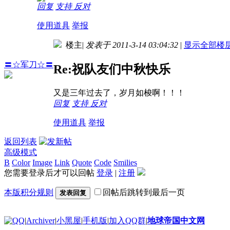
回复
支持
反对
使用道具
举报
楼主
|
发表于 2011-3-14 03:04:32
|
显示全部楼
〓☆军刀☆〓
Re:祝队友们中秋快乐
又是三年过去了，岁月如梭啊！！！
回复
支持
反对
使用道具
举报
返回列表
高级模式
B
Color
Image
Link
Quote
Code
Smilies
您需要登录后才可以回帖
登录
|
注册
本版积分规则
回帖后跳转到最后一页
发表回复
|
Archiver
|
小黑屋
|
手机版
|
加入QQ群
|
地球帝国中文网