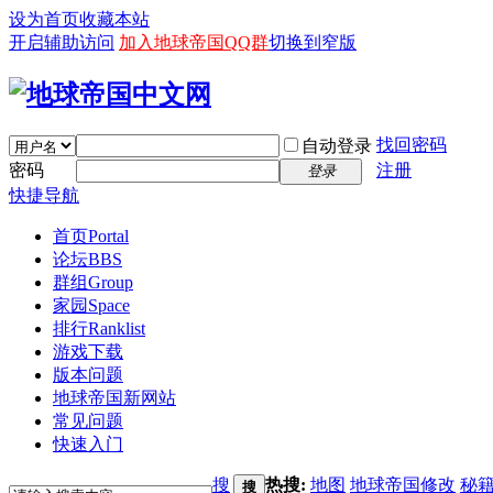
设为首页
收藏本站
开启辅助访问
加入地球帝国QQ群
切换到窄版
找回密码
自动登录
密码
注册
登录
快捷导航
首页
Portal
论坛
BBS
群组
Group
家园
Space
排行
Ranklist
游戏下载
版本问题
地球帝国新网站
常见问题
快速入门
搜
热搜:
地图
地球帝国修改
秘
搜