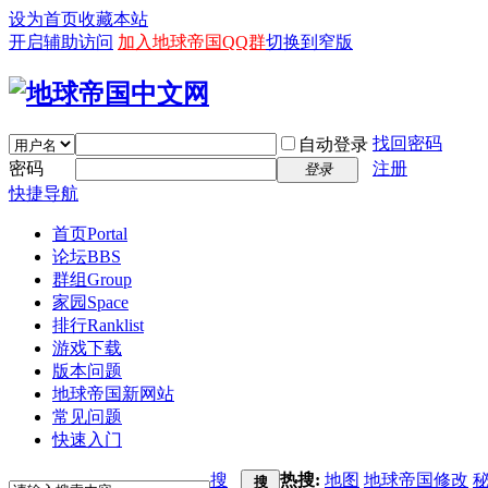
设为首页
收藏本站
开启辅助访问
加入地球帝国QQ群
切换到窄版
找回密码
自动登录
密码
注册
登录
快捷导航
首页
Portal
论坛
BBS
群组
Group
家园
Space
排行
Ranklist
游戏下载
版本问题
地球帝国新网站
常见问题
快速入门
搜
热搜:
地图
地球帝国修改
搜