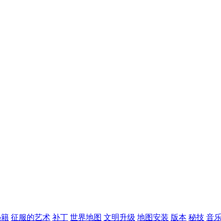
秘籍
征服的艺术
补丁
世界地图
文明升级
地图安装
版本
秘技
音