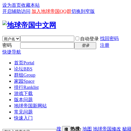
设为首页
收藏本站
开启辅助访问
加入地球帝国QQ群
切换到窄版
找回密码
自动登录
密码
注册
登录
快捷导航
首页
Portal
论坛
BBS
群组
Group
家园
Space
排行
Ranklist
游戏下载
版本问题
地球帝国新网站
常见问题
快速入门
搜
热搜:
地图
地球帝国修改
秘
搜