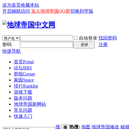
设为首页
收藏本站
开启辅助访问
加入地球帝国QQ群
切换到窄版
找回密码
自动登录
密码
注册
登录
快捷导航
首页
Portal
论坛
BBS
群组
Group
家园
Space
排行
Ranklist
游戏下载
版本问题
地球帝国新网站
常见问题
快速入门
搜
热搜:
地图
地球帝国修改
秘
搜