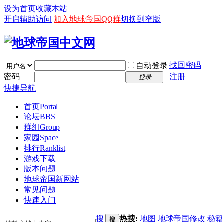
设为首页
收藏本站
开启辅助访问
加入地球帝国QQ群
切换到窄版
找回密码
自动登录
密码
注册
登录
快捷导航
首页
Portal
论坛
BBS
群组
Group
家园
Space
排行
Ranklist
游戏下载
版本问题
地球帝国新网站
常见问题
快速入门
搜
热搜:
地图
地球帝国修改
秘
搜