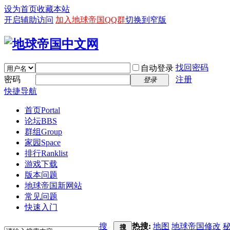
设为首页
收藏本站
开启辅助访问
加入地球帝国QQ群
切换到窄版
找回密码
自动登录
密码
注册
登录
快捷导航
首页
Portal
论坛
BBS
群组
Group
家园
Space
排行
Ranklist
游戏下载
版本问题
地球帝国新网站
常见问题
快速入门
搜
热搜:
地图
地球帝国修改
搜