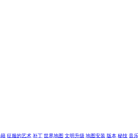
秘籍
征服的艺术
补丁
世界地图
文明升级
地图安装
版本
秘技
音