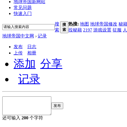
地球帝国新网站
常见问题
快速入门
搜
热搜:
地图
地球帝国修改
秘
搜
索
索
役秘籍
2197
游戏设置
征服
地球帝国中文网
›
记录
发布
日志
上传
相册
添加
分享
记录
发布
还可输入
200
个字符