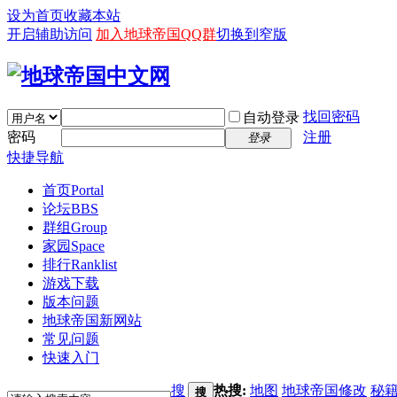
设为首页
收藏本站
开启辅助访问
加入地球帝国QQ群
切换到窄版
找回密码
自动登录
密码
注册
登录
快捷导航
首页
Portal
论坛
BBS
群组
Group
家园
Space
排行
Ranklist
游戏下载
版本问题
地球帝国新网站
常见问题
快速入门
搜
热搜:
地图
地球帝国修改
秘
搜