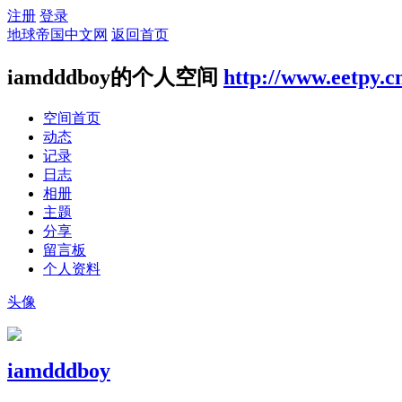
注册
登录
地球帝国中文网
返回首页
iamdddboy的个人空间
http://www.eetpy.c
空间首页
动态
记录
日志
相册
主题
分享
留言板
个人资料
头像
iamdddboy