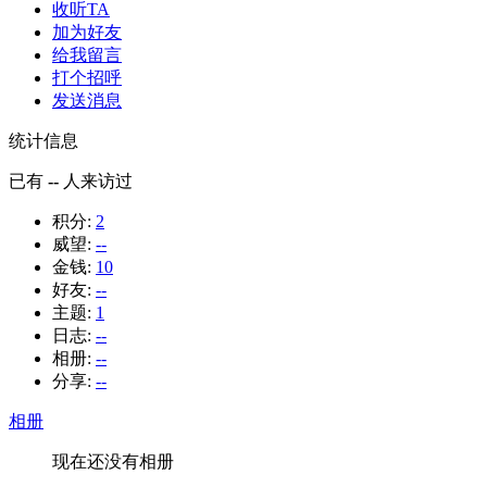
收听TA
加为好友
给我留言
打个招呼
发送消息
统计信息
已有
--
人来访过
积分:
2
威望:
--
金钱:
10
好友:
--
主题:
1
日志:
--
相册:
--
分享:
--
相册
现在还没有相册