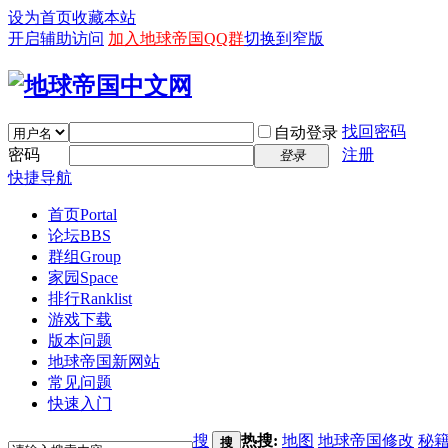
设为首页
收藏本站
开启辅助访问
加入地球帝国QQ群
切换到窄版
找回密码
自动登录
密码
注册
登录
快捷导航
首页
Portal
论坛
BBS
群组
Group
家园
Space
排行
Ranklist
游戏下载
版本问题
地球帝国新网站
常见问题
快速入门
搜
热搜:
地图
地球帝国修改
秘
搜