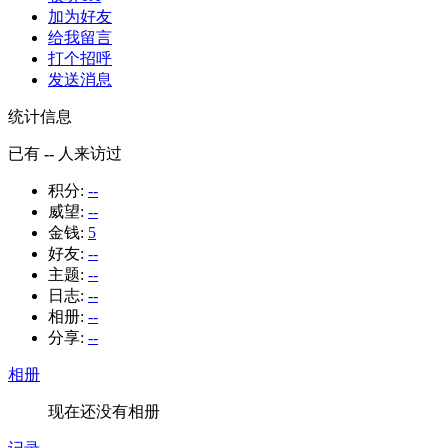
加为好友
给我留言
打个招呼
发送消息
统计信息
已有
--
人来访过
积分:
--
威望:
--
金钱:
5
好友:
--
主题:
--
日志:
--
相册:
--
分享:
--
相册
现在还没有相册