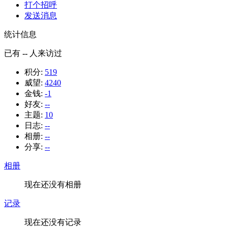
打个招呼
发送消息
统计信息
已有
--
人来访过
积分:
519
威望:
4240
金钱:
-1
好友:
--
主题:
10
日志:
--
相册:
--
分享:
--
相册
现在还没有相册
记录
现在还没有记录